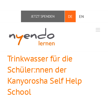
Zum
Facebook
Instagram
YouTube
LinkedIn
Inhalt
DE
EN
JETZT SPENDEN
springen
Trinkwasser für die
Schüler:nnen der
Kanyorosha Self Help
School