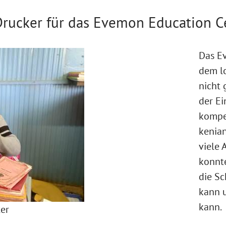
Drucker für das Evemon Education C
Das E
dem lo
nicht
der E
kompe
kenian
viele 
konnte
die Sc
kann 
kann.
er