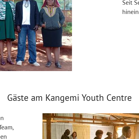
Seit S
hinei
Gäste am Kangemi Youth Centre
en
Team,
nen