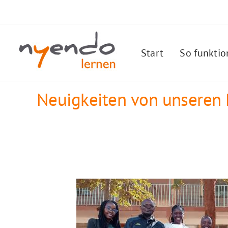
Zum
Facebook
Instagram
YouTube
LinkedIn
Inhalt
springen
Start
So funktio
Neuigkeiten von unseren 